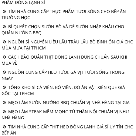
PHẨM ĐÔNG LẠNH SỈ
TÌM NHÀ CUNG CẤP THỰC PHẨM TƯƠI SỐNG CHO BẾP ĂN
TRƯỜNG HỌC
BÍ QUYẾT CHỌN SƯỜN BÒ VÀ DẺ SƯỜN NHẬP KHẨU CHO
QUÁN NƯỚNG BBQ
NGUỒN SỈ NGUYÊN LIỆU LẨU TRÂU LẨU BÒ BÌNH ỔN GIÁ CHO
MÙA MƯA TẠI TPHCM
CÁCH BẢO QUẢN THỊT ĐÔNG LẠNH ĐÚNG CHUẨN SAU KHI
MUA VỀ
NGUỒN CUNG CẤP HEO TƯƠI, GÀ VỊT TƯƠI SỐNG TRONG
NGÀY
TỔNG KHO SỈ CÁ VIÊN, BÒ VIÊN, ĐỒ ĂN VẶT XIÊN QUE GIÁ
GỐC TẠI TPHCM
MẸO LÀM SƯỜN NƯỚNG BBQ CHUẨN VỊ NHÀ HÀNG TẠI GIA
MẸO LÀM STEAK MỀM MỌNG TỪ THĂN NỘI CHUẨN VỊ NHƯ
NHÀ HÀNG
TÌM NHÀ CUNG CẤP THỊT HEO ĐÔNG LẠNH GIÁ SỈ UY TÍN CHO
BẾP ĂN