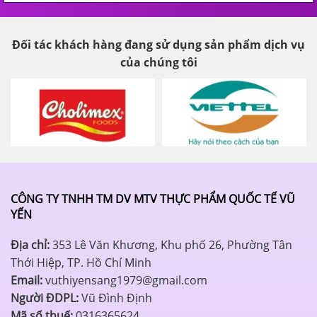
Đối tác khách hàng đang sử dụng sản phẩm dịch vụ
của chúng tôi
CÔNG TY TNHH TM DV MTV THỰC PHẨM QUỐC TẾ VŨ
YẾN
Địa chỉ:
353 Lê Văn Khương, Khu phố 26, Phường Tân
Thới Hiệp, TP. Hồ Chí Minh
Email:
vuthiyensang1979@gmail.com
Người ĐDPL:
Vũ Đình Định
Mã số thuế:
0316365624