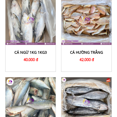
CÁ NGỪ 1KG 1KG3
CÁ HƯỜNG TRẮNG
40.000 đ
42.000 đ