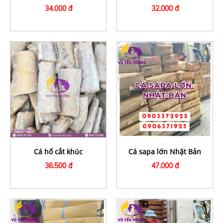
34.000 đ
32.000 đ
Cá hố cắt khúc
Cá sapa lớn Nhật Bản
36.500 đ
47.000 đ