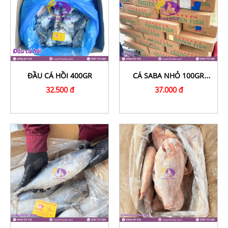
ĐẦU CÁ HỒI 400GR
CÁ SABA NHỎ 100GR
200GR
32.500 đ
37.000 đ