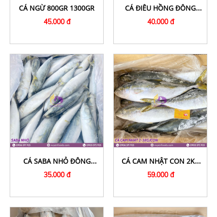
CÁ NGỪ 800GR 1300GR
CÁ ĐIÊU HỒNG ĐÔNG
LẠNH
45.000 đ
40.000 đ
CÁ SABA NHỎ ĐÔNG
CÁ CAM NHẬT CON 2KG
LẠNH
30KG
35.000 đ
59.000 đ