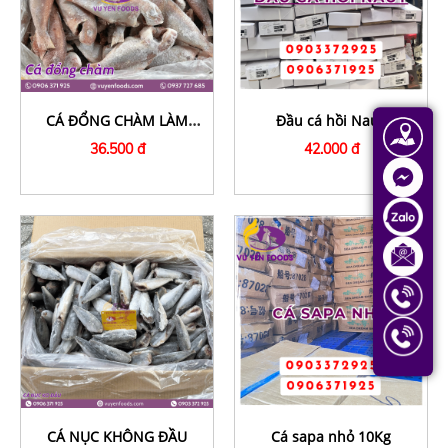
CÁ ĐỔNG CHÀM LÀM
Đầu cá hồi Nauy
SẠCH
36.500 đ
42.000 đ
CÁ NỤC KHÔNG ĐẦU
Cá sapa nhỏ 10Kg