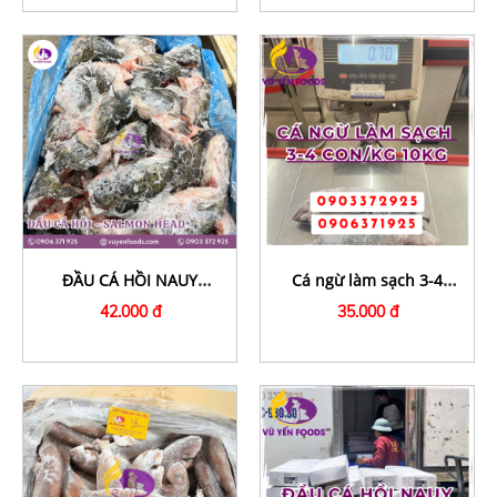
ĐẦU CÁ HỒI NAUY
Cá ngừ làm sạch 3-4
SALMON HEAD 400GR
con/kg 10kg
42.000 đ
35.000 đ
600GR