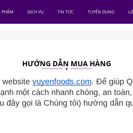
N PHẨM
DỊCH VỤ
TIN TỨC
TUYỂN DỤNG
LI
HƯỚNG DẪN MUA HÀNG
 website 
vuyenfoods.com
. Để giúp 
lạnh một cách nhanh chóng, an toà
 đây gọi là Chúng tôi) hướng dẫn quy