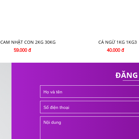
 CAM NHẬT CON 2KG 30KG
CÁ NGỪ 1KG 1KG3
59.000 đ
40.000 đ
ĐĂNG 