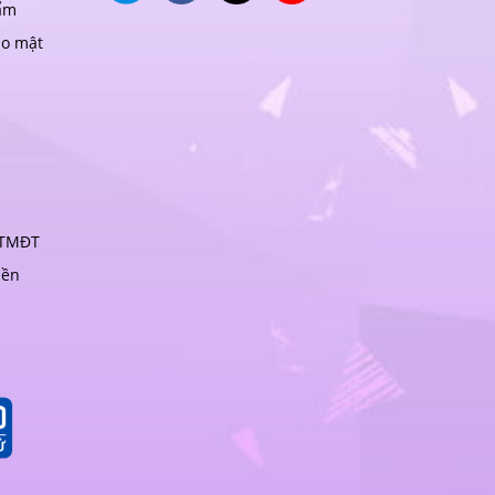
ẩm
ảo mật
 TMĐT
iền