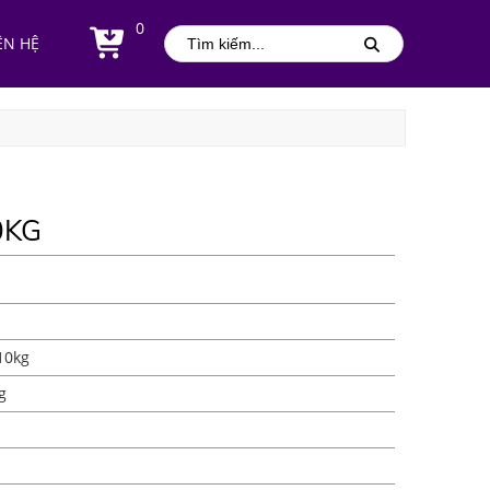
0
ÊN HỆ
0KG
10kg
g