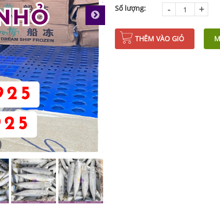
-
+
Số lượng:
THÊM VÀO GIỎ
M