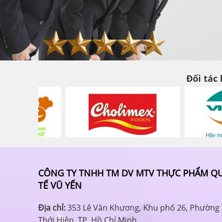
Đối tác
CÔNG TY TNHH TM DV MTV THỰC PHẨM Q
TẾ VŨ YẾN
Địa chỉ:
353 Lê Văn Khương, Khu phố 26, Phường
Thới Hiệp, TP. Hồ Chí Minh