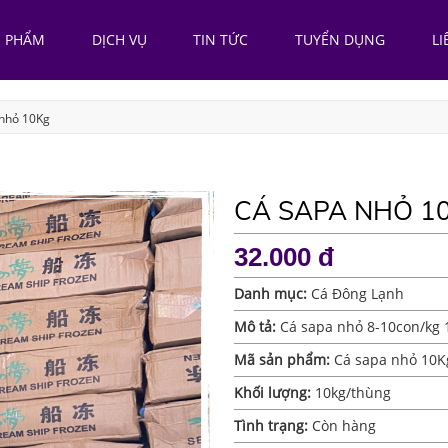
N PHẨM
DỊCH VỤ
TIN TỨC
TUYỂN DỤNG
LI
nhỏ 10Kg
CÁ SAPA NHỎ 1
32.000 đ
Danh mục:
Cá Đông Lạnh
Mô tả:
Cá sapa nhỏ 8-10con/kg 
Mã sản phẩm:
Cá sapa nhỏ 10K
Khối lượng:
10kg/thùng
Tình trạng:
Còn hàng