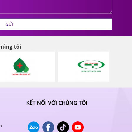
GỬI
húng tôi
KẾT NỐI VỚI CHÚNG TÔI
n