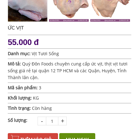
ỨC VỊT
Chạm vào để phóng to
Chạm vào để phóng to
Chạm vào để phóng to
Chạm vào để phóng to
55.000 đ
Danh mục:
Vịt Tươi Sống
Mô tả:
Quý Đôn Foods chuyên cung cấp ức vịt, thịt vịt tươi
sống giá rẻ tại quận 12 TP HCM và các Quận, Huyện, Tỉnh
Thành lân cận.
Mã sản phẩm:
3
Khối lượng:
KG
Tình trạng:
Còn hàng
-
+
Số lượng: