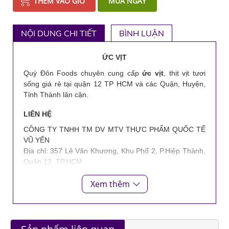
THÊM VÀO GIỎ
MUA NGAY
NỘI DUNG CHI TIẾT
BÌNH LUẬN
ỨC VỊT
Quý Đôn Foods chuyên cung cấp
ức vịt
, thịt vịt tươi
sống
giá rẻ tại quận 12 TP HCM và các Quận, Huyện,
Tỉnh Thành lân cận.
LIÊN HỆ
CÔNG TY TNHH TM DV MTV THỰC PHẨM QUỐC TẾ
VŨ YẾN
Địa chỉ: 357 Lê Văn Khương, Khu Phố 2, P.Hiệp Thành,
Quận 12, TP.HCM
Hotline: 0903 372 925
Xem thêm
Email: vuyenfood1979@gmail.com
Website: vuyenfoods.com