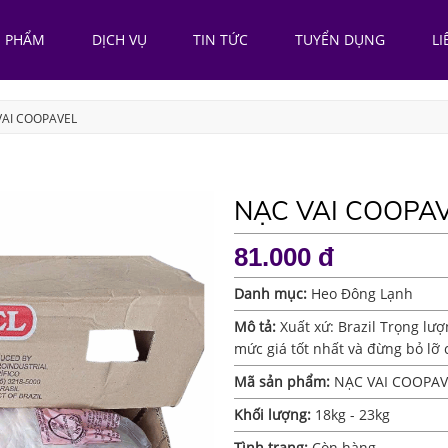
N PHẨM
DỊCH VỤ
TIN TỨC
TUYỂN DỤNG
LI
VAI COOPAVEL
NẠC VAI COOPA
81.000 đ
Danh mục:
Heo Đông Lạnh
Mô tả:
Xuất xứ: Brazil Trọng l
mức giá tốt nhất và đừng bỏ lỡ 
Mã sản phẩm:
NẠC VAI COOPAV
Khối lượng:
18kg - 23kg
Tình trạng:
Còn hàng