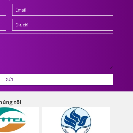
GỬI
húng tôi