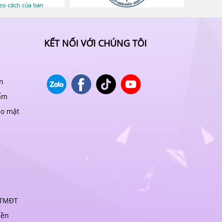
KẾT NỐI VỚI CHÚNG TÔI
n
ẩm
ảo mật
 TMĐT
iền