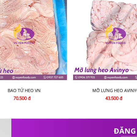
nfoods
hatfoodshcm
aigon
BAO TỬ HEO VN
MỠ LƯNG HEO AVINY
70.500 đ
43.500 đ
.com/@thucphamvuyen
ĐĂNG 