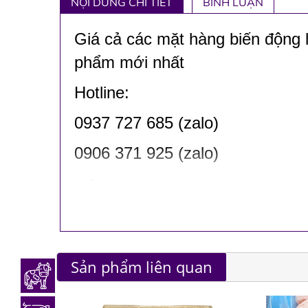
NỘI DUNG CHI TIẾT
BÌNH LUẬN
Giá cả các mặt hàng biến động l
phẩm mới nhất
Hotline:
0937 727 685
(zalo)
0906 371 925 (zalo)
CÔNG TY TNHH TM DV MTV 
Địa chỉ: 353 Lê Văn Khương, 
Email: vuthiyensang1979@gmai
Sản phẩm liên quan
Website: