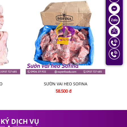
O
SƯỜN VAI HEO SOFINA
58.500 đ
KÝ DỊCH VỤ