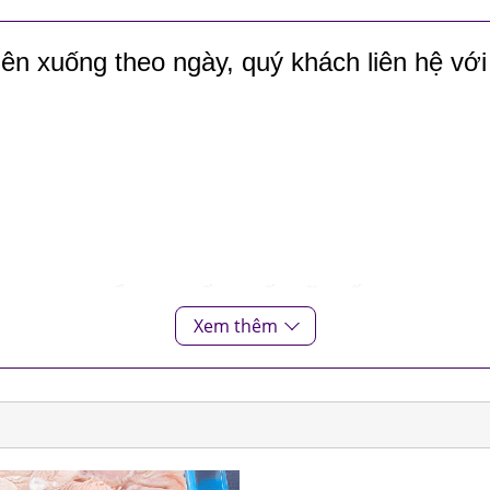
ên xuống theo ngày, quý khách liên hệ với
THỰC PHẨM QUỐC TẾ VŨ YẾN
Xem thêm
Phường Tân Thới Hiệp, TP.HCM
l.com