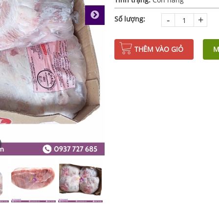
-
+
Số lượng:
THÊM VÀO GIỎ
M