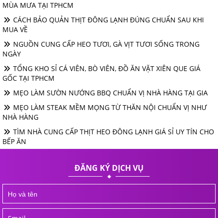
MÙA MƯA TẠI TPHCM
CÁCH BẢO QUẢN THỊT ĐÔNG LẠNH ĐÚNG CHUẨN SAU KHI
MUA VỀ
NGUỒN CUNG CẤP HEO TƯƠI, GÀ VỊT TƯƠI SỐNG TRONG
NGÀY
TỔNG KHO SỈ CÁ VIÊN, BÒ VIÊN, ĐỒ ĂN VẶT XIÊN QUE GIÁ
GỐC TẠI TPHCM
MẸO LÀM SƯỜN NƯỚNG BBQ CHUẨN VỊ NHÀ HÀNG TẠI GIA
MẸO LÀM STEAK MỀM MỌNG TỪ THĂN NỘI CHUẨN VỊ NHƯ
NHÀ HÀNG
TÌM NHÀ CUNG CẤP THỊT HEO ĐÔNG LẠNH GIÁ SỈ UY TÍN CHO
BẾP ĂN
ĐĂNG KÝ DỊCH VỤ