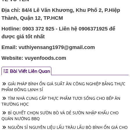
Địa chỉ: 84/4 Lê Văn Khương, Khu Phố 2, P.Hiệp
Thành, Quận 12, TP.HCM
Hotline: 0903 372 925 - Liên hệ 0906371925 để
được giá tốt nhất
Email: vuthiyensang1979@gmail.com
Website: vuyenfoods.com
Bài Viết Liên Quan
GIẢI PHÁP BÌNH ỔN GIÁ SUẤT ĂN CÔNG NGHIỆP BẰNG THỰC
PHẨM ĐÔNG LẠNH SỈ
TÌM NHÀ CUNG CẤP THỰC PHẨM TƯƠI SỐNG CHO BẾP ĂN
TRƯỜNG HỌC
BÍ QUYẾT CHỌN SƯỜN BÒ VÀ DẺ SƯỜN NHẬP KHẨU CHO
QUÁN NƯỚNG BBQ
NGUỒN SỈ NGUYÊN LIỆU LẨU TRÂU LẨU BÒ BÌNH ỔN GIÁ CHO