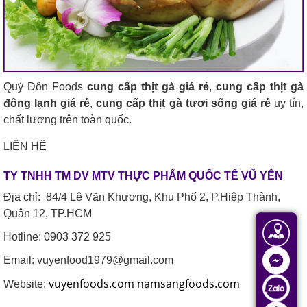
Quý Đôn Foods
cung cấp thịt gà giá rẻ
,
cung cấp thịt gà
đông lạnh giá rẻ
,
cung cấp thịt gà tươi sống giá rẻ
uy tín,
chất lượng trên toàn quốc.
LIÊN HỆ
TY TNHH TM DV MTV THỰC PHẨM QUỐC TẾ VŨ YẾN
Địa chỉ: 84/4 Lê Văn Khương, Khu Phố 2, P.Hiệp Thành,
Quận 12, TP.HCM
Hotline: 0903 372 925
Email: vuyenfood1979@gmail.com
vuyenfoods.com
namsangfoods.com
Website: