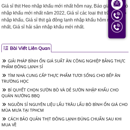
Giá sỉ thịt Heo nhập khẩu mới nhất hôm nay, Báo giá sỉ thịt bò
nhập khẩu mới nhất năm 2022, Giá sỉ các loại thịt trâu Ấn Độ
nhập khẩu, Giá sỉ thịt gà đông lạnh nhập khẩu hôm nay mới
nhất, Giá sỉ hải sản nhập khẩu mới nhất.
Bài Viết Liên Quan
GIẢI PHÁP BÌNH ỔN GIÁ SUẤT ĂN CÔNG NGHIỆP BẰNG THỰC
PHẨM ĐÔNG LẠNH SỈ
TÌM NHÀ CUNG CẤP THỰC PHẨM TƯƠI SỐNG CHO BẾP ĂN
TRƯỜNG HỌC
BÍ QUYẾT CHỌN SƯỜN BÒ VÀ DẺ SƯỜN NHẬP KHẨU CHO
QUÁN NƯỚNG BBQ
NGUỒN SỈ NGUYÊN LIỆU LẨU TRÂU LẨU BÒ BÌNH ỔN GIÁ CHO
MÙA MƯA TẠI TPHCM
CÁCH BẢO QUẢN THỊT ĐÔNG LẠNH ĐÚNG CHUẨN SAU KHI
MUA VỀ