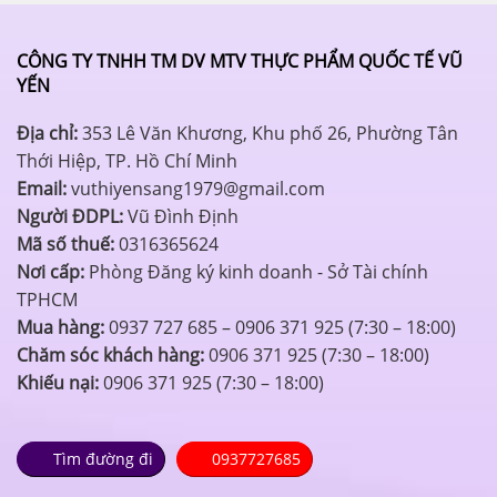
CÔNG TY TNHH TM DV MTV THỰC PHẨM QUỐC TẾ VŨ
YẾN
Địa chỉ:
353 Lê Văn Khương, Khu phố 26, Phường Tân
Thới Hiệp, TP. Hồ Chí Minh
Email:
vuthiyensang1979@gmail.com
Người ĐDPL:
Vũ Đình Định
Mã số thuế:
0316365624
Nơi cấp:
Phòng Đăng ký kinh doanh - Sở Tài chính
TPHCM
Mua hàng:
0937 727 685 – 0906 371 925 (7:30 – 18:00)
Chăm sóc khách hàng:
0906 371 925 (7:30 – 18:00)
Khiếu nại:
0906 371 925 (7:30 – 18:00)
Tìm đường đi
0937727685